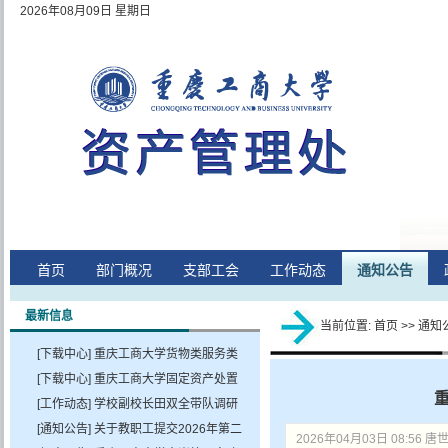
2026年08月09日 星期日
首页
部门概况
支部工会
工作动态
通知公告
最新信息
当前位置:
首页
>>
通知
[下载中心]
重庆工商大学货物类服务类
采购项目验收表（2026）
[下载中心]
重庆工商大学固定资产处置
2026年04月
03日 点击：[
表
[工作动态]
2026年06月15日 点击：[
学校副校长田双全带队调研
285
] 次
141
] 次 ne
w
学院公用房优化调整工作
[通知公告]
关于教职工提交2026年第二
2026年06月
2026年04月03日 08:56 唐