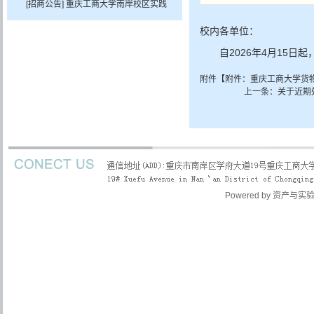
08日 点击：[
季度提取公积金材料的通知
[招商公告]
重庆工商大学南岸校区实践
39
] 次
2026年06
月01日 点击：[
大楼2号C等5处门面分零招租
60
] 次
2026年0
校内各单位：
5月21日 点击：[
303
] 次
自2026年4月15
附件【
附件：重庆工商大学货物类
上一条：
关于近期
管理入口
Powered by
资产与实